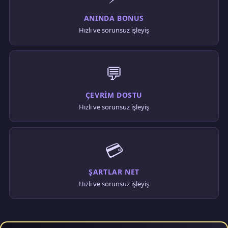
ANINDA BONUS
Hızlı ve sorunsuz işleyiş
💬
ÇEVRIM DOSTU
Hızlı ve sorunsuz işleyiş
💳
ŞARTLAR NET
Hızlı ve sorunsuz işleyiş