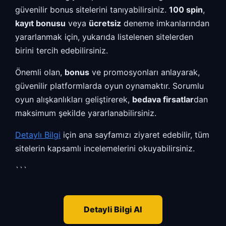
güvenilir bonus sitelerini tanıyabilirsiniz.
100 spin
,
kayıt bonusu
veya
ücretsiz
deneme imkanlarından
yararlanmak için, yukarıda listelenen sitelerden
birini tercih edebilirsiniz.
Önemli olan,
bonus
ve promosyonları anlayarak,
güvenilir platformlarda oyun oynamaktır. Sorumlu
oyun alışkanlıkları geliştirerek,
bedava firsatlar
dan
maksimum şekilde yararlanabilirsiniz.
Detaylı Bilgi
için ana sayfamızı ziyaret edebilir, tüm
sitelerin kapsamlı incelemelerini okuyabilirsiniz.
```
Detayli Bilgi Al