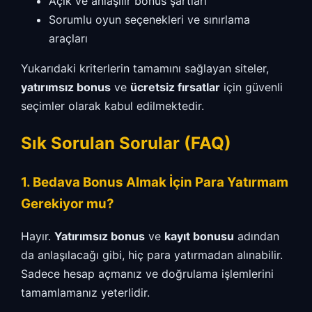
Açık ve anlaşılır bonus şartları
Sorumlu oyun seçenekleri ve sınırlama
araçları
Yukarıdaki kriterlerin tamamını sağlayan siteler,
yatırımsız bonus
ve
ücretsiz fırsatlar
için güvenli
seçimler olarak kabul edilmektedir.
Sık Sorulan Sorular (FAQ)
1. Bedava Bonus Almak İçin Para Yatırmam
Gerekiyor mu?
Hayır.
Yatırımsız bonus
ve
kayıt bonusu
adından
da anlaşılacağı gibi, hiç para yatırmadan alınabilir.
Sadece hesap açmanız ve doğrulama işlemlerini
tamamlamanız yeterlidir.