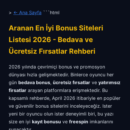
>
← Ana Sayfa
```html
Aranan En İyi Bonus Siteleri
Listesi 2026 - Bedava ve
Ücretsiz Fırsatlar Rehberi
2026 yılında çevrimiçi bonus ve promosyon
dünyası hızla gelişmektedir. Binlerce oyuncu her
gün
bedava bonus
,
ücretsiz fırsatlar
ve
yatırımsız
firsatlar
arayan platformlara erişmektedir. Bu
kapsamlı rehberde, April 2026 itibariyle en popüler
ve güvenilir bonus sitelerini inceleyeceğiz. Ister
yeni bir oyuncu olun ister deneyimli biri, bu yazı
size en iyi
kayıt bonusu
ve
freespin
imkanlarını
sunacaktır.