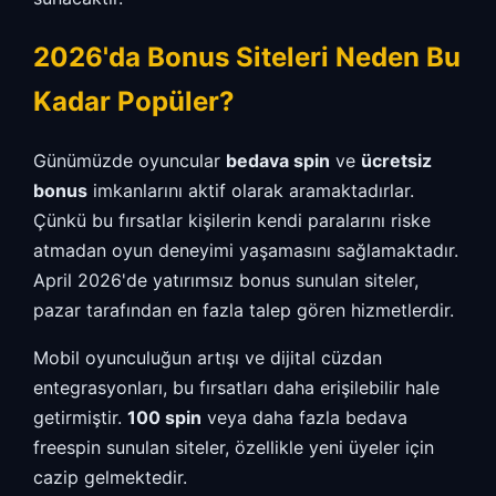
2026'da Bonus Siteleri Neden Bu
Kadar Popüler?
Günümüzde oyuncular
bedava spin
ve
ücretsiz
bonus
imkanlarını aktif olarak aramaktadırlar.
Çünkü bu fırsatlar kişilerin kendi paralarını riske
atmadan oyun deneyimi yaşamasını sağlamaktadır.
April 2026'de yatırımsız bonus sunulan siteler,
pazar tarafından en fazla talep gören hizmetlerdir.
Mobil oyunculuğun artışı ve dijital cüzdan
entegrasyonları, bu fırsatları daha erişilebilir hale
getirmiştir.
100 spin
veya daha fazla bedava
freespin sunulan siteler, özellikle yeni üyeler için
cazip gelmektedir.