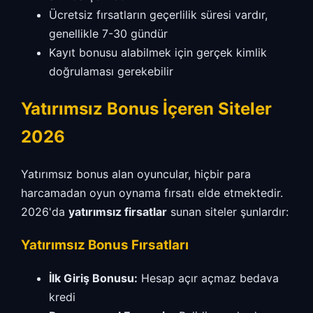
Ücretsiz fırsatların geçerlilik süresi vardır,
genellikle 7-30 gündür
Kayıt bonusu alabilmek için gerçek kimlik
doğrulaması gerekebilir
Yatırımsız Bonus İçeren Siteler
2026
Yatırımsız bonus alan oyuncular, hiçbir para
harcamadan oyun oynama fırsatı elde etmektedir.
2026'da
yatırımsız firsatlar
sunan siteler şunlardır:
Yatırımsız Bonus Fırsatları
İlk Giriş Bonusu:
Hesap açır açmaz bedava
kredi