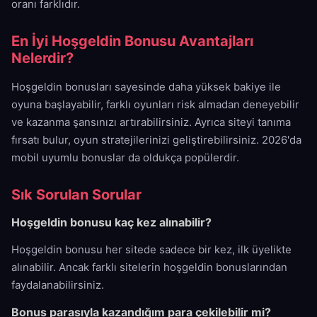
oranı farklıdır.
En İyi Hoşgeldin Bonusu Avantajları
Nelerdir?
Hoşgeldin bonusları sayesinde daha yüksek bakiye ile
oyuna başlayabilir, farklı oyunları risk almadan deneyebilir
ve kazanma şansınızı artırabilirsiniz. Ayrıca siteyi tanıma
fırsatı bulur, oyun stratejilerinizi geliştirebilirsiniz. 2026'da
mobil uyumlu bonuslar da oldukça popülerdir.
Sık Sorulan Sorular
Hoşgeldin bonusu kaç kez alınabilir?
Hoşgeldin bonusu her sitede sadece bir kez, ilk üyelikte
alınabilir. Ancak farklı sitelerin hoşgeldin bonuslarından
faydalanabilirsiniz.
Bonus parasıyla kazandığım para çekilebilir mi?